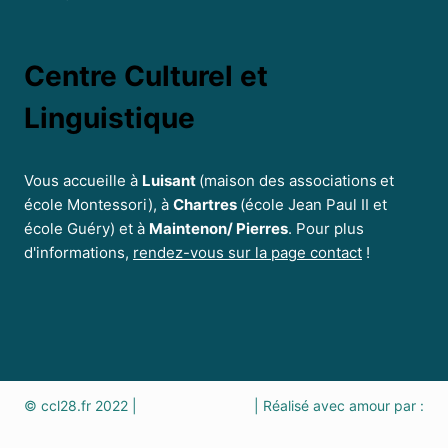
Centre Culturel et
Linguistique
Vous accueille à
Luisant
(maison des associations
et
école Montessori), à
Chartres
(école Jean Paul II et
école Guéry) et à
Maintenon/ Pierres
. Pour plus
d'informations,
rendez-vous sur la page contact
!
© ccl28.fr 2022 |
Mentions légales
| Réalisé avec amour par :
La Com By Sophie