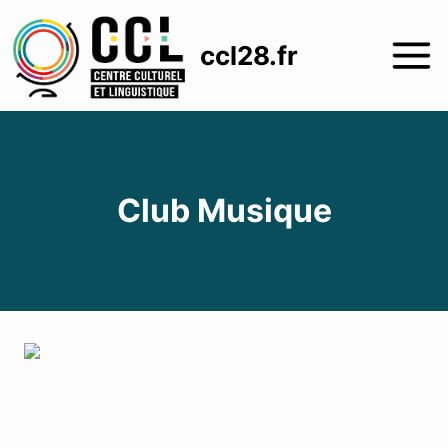
Aller
au
ccl28.fr
contenu
Club Musique