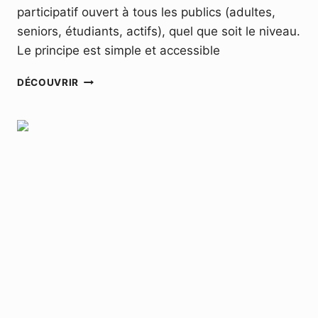
participatif ouvert à tous les publics (adultes,
seniors, étudiants, actifs), quel que soit le niveau.
Le principe est simple et accessible
MUSIC
DÉCOUVRIR
CLUB:
ENGLISH
SONGS
–
DIMANCHE
22
MARS
2026