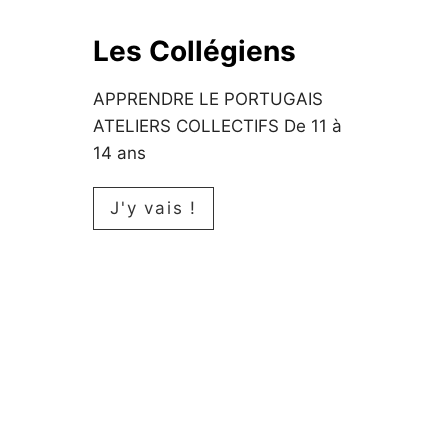
n
t
Les Collégiens
a
APPRENDRE LE PORTUGAIS
i
ATELIERS COLLECTIFS De 11 à
r
14 ans
e
s
L
J'y vais !
e
s
C
o
l
l
é