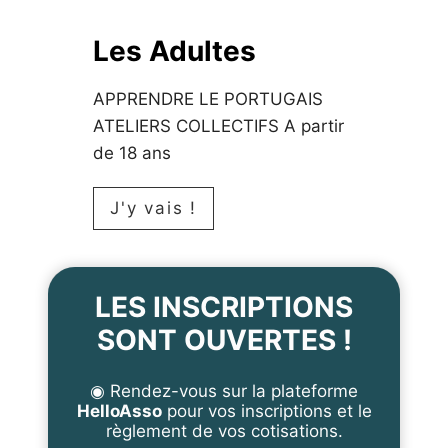
g
i
Les Adultes
e
APPRENDRE LE PORTUGAIS
n
ATELIERS COLLECTIFS A partir
s
de 18 ans
L
J'y vais !
e
s
LES INSCRIPTIONS
A
d
SONT OUVERTES !
u
◉ Rendez-vous sur la plateforme
l
HelloAsso
pour vos inscriptions et le
t
règlement de vos cotisations.