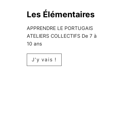
Les Élémentaires
APPRENDRE LE PORTUGAIS
ATELIERS COLLECTIFS De 7 à
10 ans
L
J'y vais !
e
s
É
l
é
m
e