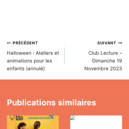
Navigation
PRÉCÉDENT
SUIVANT
Halloween : Ateliers et
Club Lecture –
de
animations pour les
Dimanche 19
l’article
enfants (annulé)
Novembre 2023
Publications similaires