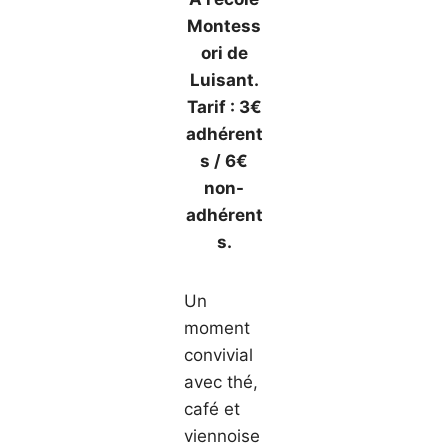
Montess
ori de
Luisant.
Tarif : 3€
adhérent
s / 6€
non-
adhérent
s.
Un
moment
convivial
avec thé,
café et
viennoise