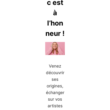
c est
à
l’hon
neur !
Venez
découvrir
ses
origines,
échanger
sur vos
artistes