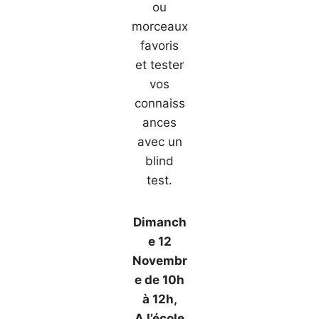
ou
morceaux
favoris
et tester
vos
connaiss
ances
avec un
blind
test.
Dimanch
e 12
Novembr
e de 10h
à 12h,
A l’école