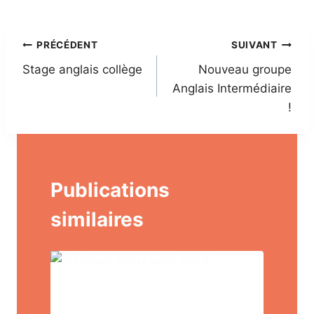
Navigation
PRÉCÉDENT
SUIVANT
Stage anglais collège
Nouveau groupe
de
Anglais Intermédiaire
l’article
!
Publications
similaires