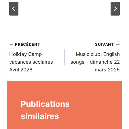
Navigation
PRÉCÉDENT
SUIVANT
Holiday Camp
Music club: English
de
vacances scolaires
songs – dimanche 22
l’article
Avril 2026
mars 2026
Publications
similaires