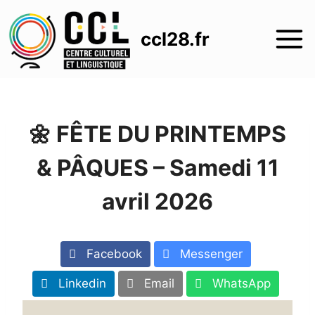
Aller
au
ccl28.fr
contenu
🌼 FÊTE DU PRINTEMPS
& PÂQUES – Samedi 11
avril 2026
Facebook
Messenger
Linkedin
Email
WhatsApp