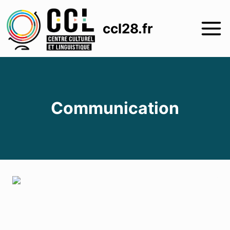
Aller
au
ccl28.fr
contenu
Communication