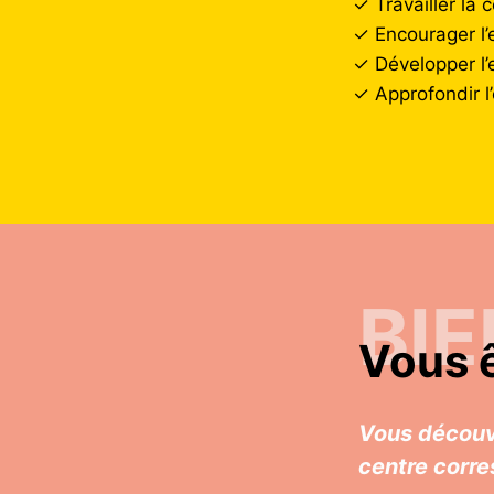
✓ Travailler la
✓ Encourager l’
✓ Développer l’
✓ Approfondir l’
BI
Vous ê
Vous découv
centre corre