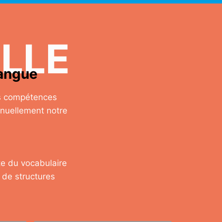
LLE
langue
es compétences
inuellement notre
te du vocabulaire
t de structures