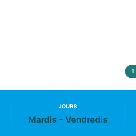
⇩ 
JOURS
Mardis – Vendredis