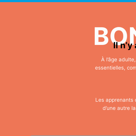
BO
Il n’
À l’âge adult
essentielles, co
Les apprenants d
d’une autre la