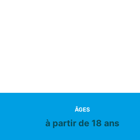
ÂGES
à partir de 18 ans