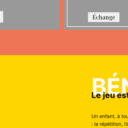
Échange
BÉ
Le jeu es
Un enfant, à to
: la répétition,