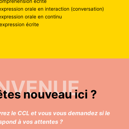
 compréhension écrite
expression orale en interaction (conversation)
expression orale en continu
expression écrite
ENVENUE
tes nouveau ici ?
rez le CCL et vous vous demandez si le
spond à vos attentes ?