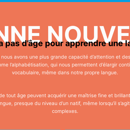
NNE NOUVE
y a pas d’âge pour apprendre une 
e, nous avons une plus grande capacité d’attention et d
mme l’alphabétisation, qui nous permettent d’élargir cont
vocabulaire, même dans notre propre langue.
e tout âge peuvent acquérir une maîtrise fine et brillan
ngue, presque du niveau d’un natif, même lorsqu’il s’agi
complexes.