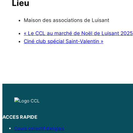
Lieu
Maison des associations de Luisant
«
Le CCL au marché de Noël de Luisant 2025
Ciné club spécial Saint-Valentin
»
ACCES RAPIDE
Cours collectif d’anglais