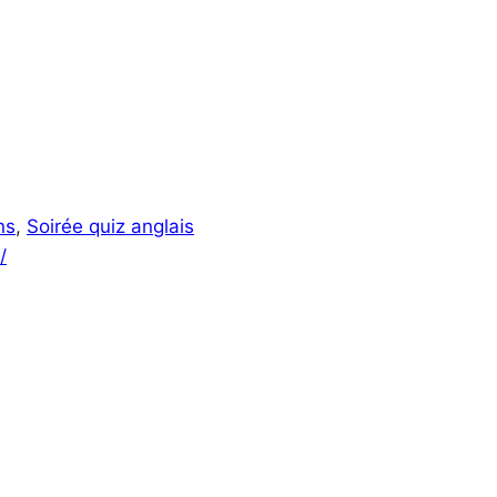
ns
,
Soirée quiz anglais
/