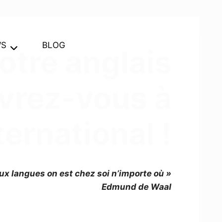
WS
BLOG
otre anglais
uvrez-vous à
nternational !
ux langues on est chez soi n’importe où »
Edmund de Waal