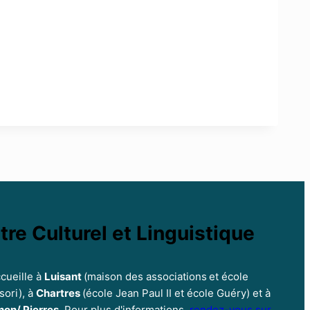
C’est parti !
tre Culturel et Linguistique
cueille à
Luisant
(maison des associations
et école
ori), à
Chartres
(école Jean Paul II et école Guéry) et à
non/ Pierres
. Pour plus d'informations,
rendez-vous sur