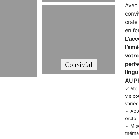
Avec 
convi
orale
en fo
L’acc
l’amé
votre
Convivial
perf
lingu
AU 
✓ Atel
vie co
variée
✓ Appr
orale.
✓ Mise
théma