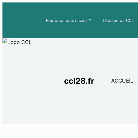
Aller
au
Pourquoi nous choisir ?
L’équipe du CCL
contenu
ccl28.fr
ACCUEIL