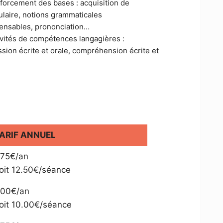
orcement des bases : acquisition de
laire, notions grammaticales
pensables, prononciation…
vités de compétences langagières :
sion écrite et orale, compréhension écrite et
ARIF ANNUEL
75€/an
oit 12.50€/séance
00€/an
oit 10.00€/séance