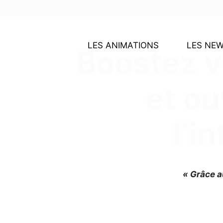
LES ANIMATIONS
LES NE
Boostez v
et o
l’i
« Grâce a