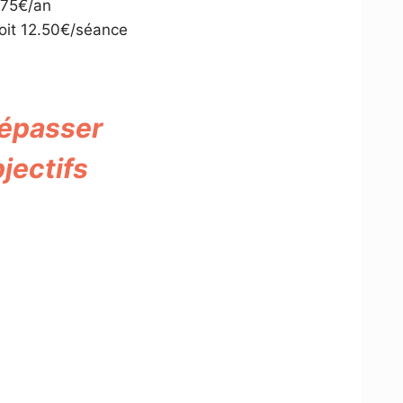
75€/an
oit 12.50€/séance
 dépasser
jectifs