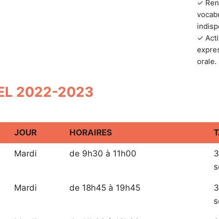
✓ Renf
vocabu
indis
✓ Acti
expres
orale.
EL 2022-2023
JOUR
HORAIRES
T
Mardi
de 9h30 à 11h00
3
s
Mardi
de 18h45 à 19h45
3
s