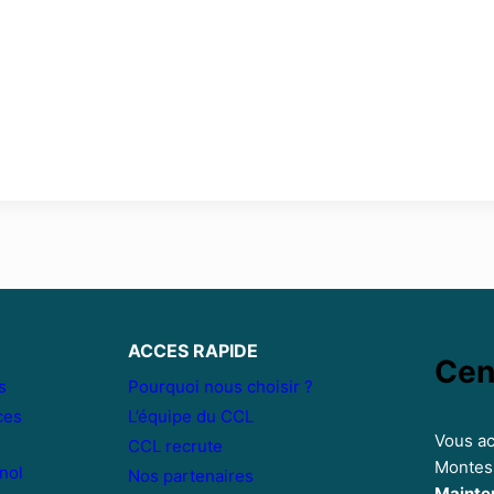
ACCES RAPIDE
Cen
s
Pourquoi nous choisir ?
ces
L’équipe du CCL
Vous ac
CCL recrute
Montess
nol
Nos partenaires
Mainte