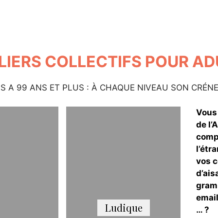
LIERS COLLECTIFS POUR A
NS A 99 ANS ET PLUS : À CHAQUE NIVEAU SON CRÉNE
Vous 
de l’
comp
l’étr
vos c
d’ais
gramm
email
Ludique
… ?