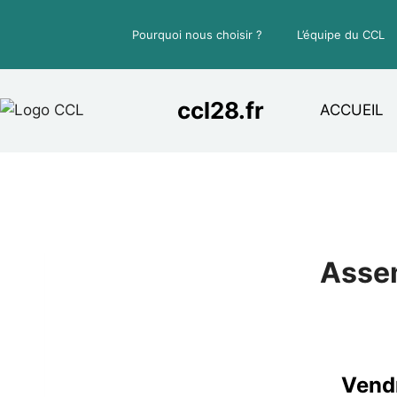
Aller
au
Pourquoi nous choisir ?
L’équipe du CCL
contenu
ccl28.fr
ACCUEIL
Assem
Vendr