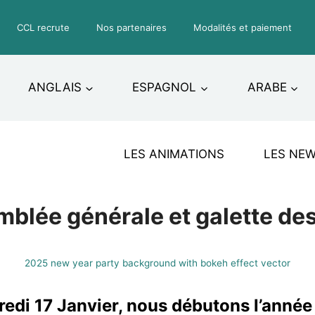
CCL recrute
Nos partenaires
Modalités et paiement
ANGLAIS
ESPAGNOL
ARABE
LES ANIMATIONS
LES NE
blée générale et galette des 
2025 new year party background with bokeh effect vector
edi 17 Janvier, nous débutons l’anné