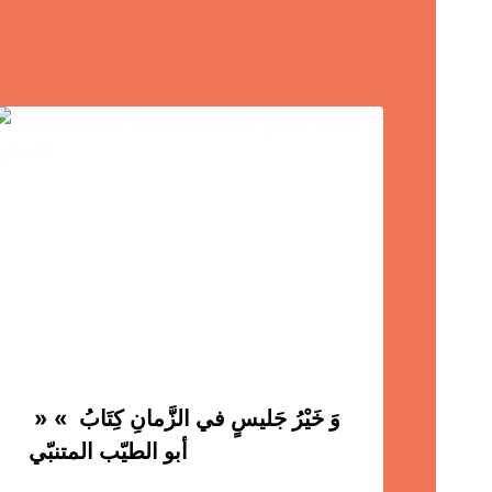
» وَ خَيْرُ جَليسٍ في الزَّمانِ كِتَابُ »
أبو الطيّب المتنبّي