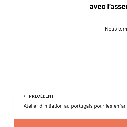
avec l’asse
Nous term
Navigation
PRÉCÉDENT
Atelier d’initiation au portugais pour les enfan
de
l’article